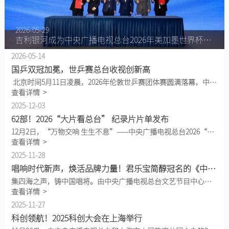
2026-05-29
吉利银河成为中央广播电视总台2026年美加墨世界杯转播合作伙伴
2026-05-14
国乒双冠加冕，世乒赛总台收视创新高
北京时间5月11日凌晨，2026年伦敦世乒赛团体赛圆满落幕，中国乒乓球队再度展现超强能力，斩获男女团双冠，续写国球不朽传奇。女团决赛上演中日巅峰较量，国乒女团豪取七连冠、历史第二十四次捧起考比伦杯；男团决赛气势如虹，直落三场战胜日本队，成功卫冕并铸就十二连冠。孙颖莎、王楚钦凭借赛场出色发挥，分获本届世乒赛最佳女、男运动员，以绝对实力彰显国球荣耀！万众瞩目！亿万观众共赏乒坛巅峰对决中央广播电视总台凭借专业权威、全域覆盖的传播矩阵，打造顶级乒乓赛事视听盛宴，为全国观众呈现多场巅峰对决。本届世乒赛CCTV-5、CCTV-5+转播23场赛事，总转播时长超43小时，覆盖全国不重复观
查看详情 >
2025-12-03
62部！2026“大片看总台” 纪录片片单发布
12月2日，“万物交响 生生不息”——中央广播电视总台2026“大片看总台”纪录片片单发布活动在京举行，62部大片集中亮相，记录新时代中国发展的奋进轨迹与世界文明的多元交响。中宣部副部长、中央广播电视总台台长慎海雄出席，并与青海省政协副主席李晓南，陕西省西安市政协主席、西安市挖掘秦岭北麓生态和人文价值工作专班组长王吉德等共同发布总台2026年纪录片片单。中央广播电视总台编务会议成员薛继军在致辞中表示，2026年是“十五五”规划的开局之年，作为党的意识形态重镇和国家广播电视台，中央广播电视总台深学细悟笃行习近平新时代中国特色社会主义思想，以党的二十届四中全会精神为指引，坚持
查看详情 >
2025-11-28
唱响时代新声，焕活品牌力量！君乐宝简醇冠名的《中国唱将》为真实的音乐灵魂而作
集四海之声，铸中国唱将。由中央广播电视总台文艺节目中心倾力打造，君乐宝简醇冠名、格力电器作为合作伙伴、健民龙牡壮骨颗粒特别呈现的《中国唱将》自10月底播出以来，迅速掀起全民音综热潮，凭借专业质感与话题张力强势出圈。电视观众规模破亿收视与话题共创佳绩根据CSM全国网数据，节目收视份额最高达2.14%，目前电视端观众规模已经破亿，达1.02亿人；在微博平台上，节目相关话题阅读量超7亿，网友称赞其“回归纯粹音乐本质”，评委示范演唱与专业点评被赞“国家队出手非同凡响”；节目还吸引了众多年轻观众，民族、美声唱法的硬核实力表演引发年轻群体热议。自8月17日开启报名通道以来，《中国唱将
查看详情 >
2025-11-27
科创领航！2025科创大会在上海举行