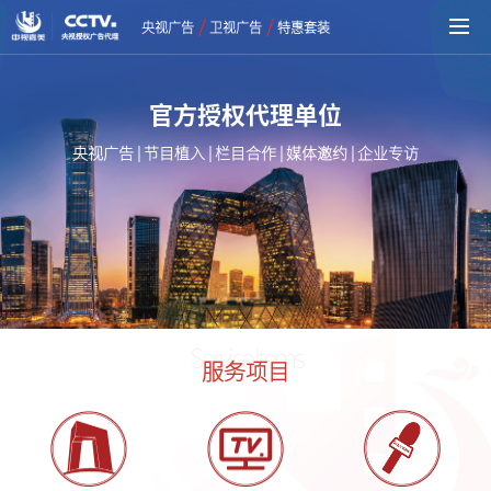
/
/
央视广告
卫视广告
特惠套装
官
方
授
权
代
理
单
位
央
视
广
告
|
节
目
植
入
|
栏
目
合
作
|
媒
体
邀
约
|
企
业
专
访
Service Items
服务项目