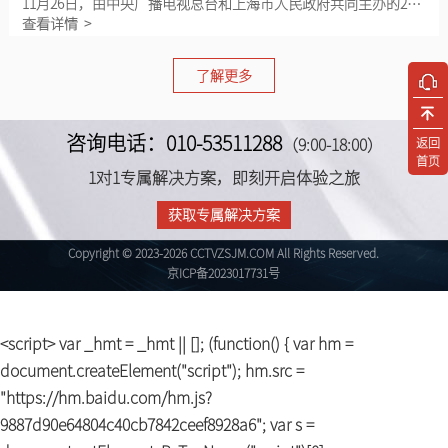
11月26日，由中央广播电视总台和上海市人民政府共同主办的2025科创大会在上海举行。本次大会以“科创领航，智启新程”为主题，来自知名院校、科研机构的专家学者和科技企业、金融机构的相关负责人，深度探讨新一轮科技革命与产业变革的核心趋势，共话科技如何赋能产业升级、重塑未来生态。全国人大常委会副委员长、民革中央主席郑建邦出席开幕式并致辞。中宣部副部长、中央广播电视总台台长慎海雄，上海市委副书记、市长龚正在活动上致辞，并共同启动上海“人工智能+”项目国际合作推广平台。国家发展改革委党组成员、国家数据局局长刘烈宏，中国工程院党组成员、副院长钟志华，全国工商联副主席、中国科
查看详情 >
了解更多
咨询电话：010-53511288
返回
（9:00-18:00）
首页
1对1专属解决方案，即刻开启体验之旅
获取专属解决方案
Copyright © 2023-2026 CCTVZSJM.COM All Rights Reserved.
京ICP备2023017731号
<script> var _hmt = _hmt || []; (function() { var hm =
document.createElement("script"); hm.src =
"https://hm.baidu.com/hm.js?
9887d90e64804c40cb7842ceef8928a6"; var s =