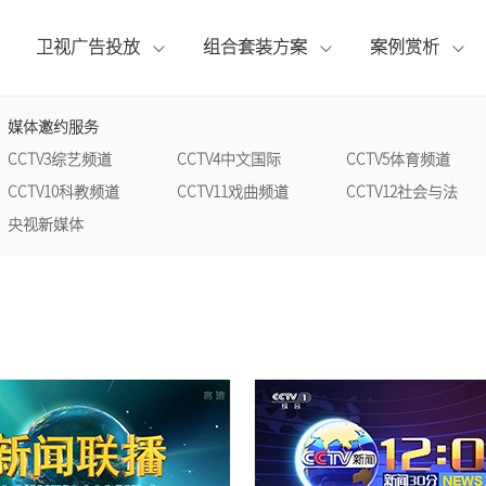
卫视广告投放
组合套装方案
案例赏析
{pboot:if(8'=='13')}
{pboot:if(2'=='13')}
{pboot:if(1'=='13')}
{pboot:if(13'=='13')}
{pboot:if(14'=='13')}
{else}
{else}
{else}
{else}
{else}
{/pboot:
{/pboot:
{/pboot:
{/p
{/p
媒体邀约服务
CCTV2财经频道
北京卫视
企业背书套装
广告案例
总台动态
联系我们
CCTV3综艺频道
CCTV3综艺频道
CCTV4中文国际
CCTV5体育频道
辽宁卫视
品牌打造套装
专题案例
行业观察
荣誉资质
CCTV10科教频道
CCTV11戏曲频道
CCTV12社会与法
CCTV6电影频道
CCTV7国防军事
{/pboot:if} {pboot:if(13'=='13')}
{/pboot:if} {pboot:if(14'=='13')}
{pboot:if(8'=='1
{pboot:if(2'=='1
{pboot:if(1'=='1
央视新媒体
山东卫视
拍摄制作套装
宣传片案例
公司资讯
人才招聘
CCTV10科教频道
CCTV11戏曲频道
安徽卫视
其他媒体服务
CCTV14少儿频道
CCTV15音乐频道
湖南卫视
江苏卫视
东方卫视
东方卫视
{else}
{/pboot:if} {pboot: