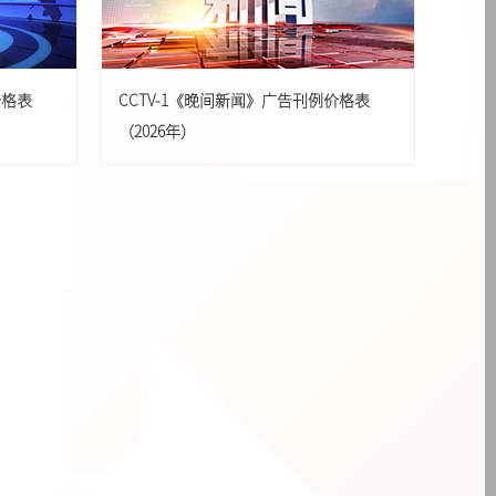
{pboot:if(13'=='13')}
{else}
{/pboot:if}
河南卫视
{pboot:if(13'=='13')}
{else}
{/pboot:if}
价格表
CCTV-1《晚间新闻》广告刊例价格表
{pboot:if(13'=='13')}
{else}
{/pboot:if}
（2026年）
{pboot:if(13'=='13')}
{else}
{/pboot:if}
天津卫视
boot:if} {pboot:if(13'=='13')}
{else}
河北卫视
{else}
{/pboot:if} {pboot:if(13'=='13')}
{else}
{/pboot:if} {pboot:if(13'=='13')}
湖北卫视
{else}
{/pboot:if} {pboot:if(13'=='13')}
{else}
{/pboot:if}