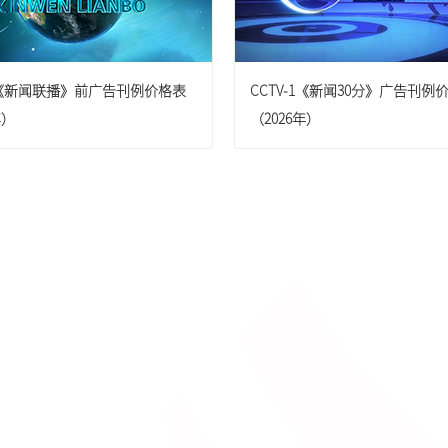
广东卫视
广东卫视
-1《新闻联播》前广告刊例价格表
CCTV-1《新闻30分》广告刊例
重庆卫视
重庆卫视
年）
（2026年）
东南卫视
天津卫视
{pboot:if(13'=='13')}
{else}
{/p
贵州卫视
河北卫视
{/pboot:if} {pboot:if(13'=='13')}
四川卫视
湖北卫视
山西卫视
广西卫视