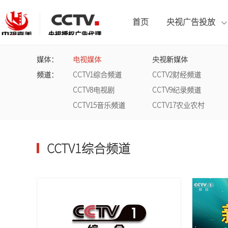
首页
央视广告投放
媒体：
电视媒体
央视新媒体
CCTV1综合频道
北京卫视
企业背书套装
广告案例
总台动态
联系我们
频道：
CCTV1综合频道
CCTV2财经频道
CCTV8电视剧
CCTV9纪录频道
CCTV5体育频道
CCTV15音乐频道
CCTV17农业农村
山东卫视
拍摄制作套装
宣传片案例
公司资讯
人才招聘
CCTV9纪录频道
CCTV1综合频道
CCTV13新闻频道
湖南卫视
央视新媒体
江苏卫视