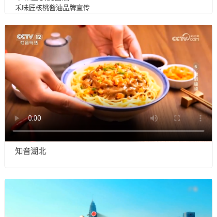
禾味匠核桃酱油品牌宣传
知音湖北