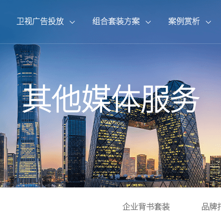
卫视广告投放
组合套装方案
案例赏析
{pboot:if(8'=='13')}
{pboot:if(2'=='13')}
{pboot:if(1'=='13')}
{pboot:if(13'=='13')}
{pboot:if(14'=='13')}
{else}
{else}
{else}
{else}
{else}
{/pboot:
{/pboot:
{/pboot:
{/p
{/p
CCTV2财经频道
北京卫视
企业背书套装
广告案例
总台动态
联系我们
CCTV3综艺频道
辽宁卫视
品牌打造套装
专题案例
行业观察
荣誉资质
其他媒体服务
CCTV6电影频道
CCTV7国防军事
{/pboot:if} {pboot:if(13'=='13')}
{/pboot:if} {pboot:if(14'=='13')}
{pboot:if(8'=='1
{pboot:if(2'=='1
{pboot:if(1'=='1
山东卫视
拍摄制作套装
宣传片案例
公司资讯
人才招聘
CCTV10科教频道
CCTV11戏曲频道
安徽卫视
其他媒体服务
CCTV14少儿频道
CCTV15音乐频道
湖南卫视
江苏卫视
东方卫视
东方卫视
企业背书套装
品牌
{else}
{/pboot:if} {pboot: