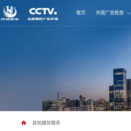
首页
央视广告投放
CCTV1综合频道
北京卫视
企业背书套装
广告案例
总台动态
联系我们
CCTV5体育频道
山东卫视
拍摄制作套装
宣传片案例
公司资讯
人才招聘
CCTV9纪录频道
CCTV13新闻频道
湖南卫视
央视新媒体
江苏卫视
其他媒体服务