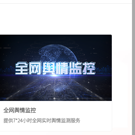
{pboot:if(13'=='13')}
{else}
{/pboot:if}
河南卫视
{pboot:if(13'=='13')}
{else}
{/pboot:if}
{pboot:if(13'=='13')}
{else}
{/pboot:if}
{pboot:if(13'=='13')}
{else}
{/pboot:if}
天津卫视
boot:if} {pboot:if(13'=='13')}
{else}
河北卫视
{else}
{/pboot:if} {pboot:if(13'=='13')}
{else}
{/pboot:if} {pboot:if(13'=='13')}
全网舆情监控
湖北卫视
{else}
{/pboot:if} {pboot:if(13'=='13')}
提供7*24小时全网实时舆情监测服务
{else}
{/pboot:if}