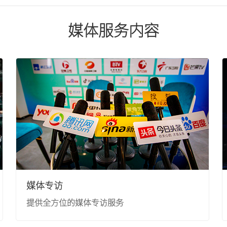
广东卫视
广东卫视
媒体服务内容
重庆卫视
重庆卫视
东南卫视
天津卫视
{pboot:if(13'=='13')}
{else}
{/p
贵州卫视
河北卫视
{/pboot:if} {pboot:if(13'=='13')}
四川卫视
湖北卫视
媒体专访
提供全方位的媒体专访服务
山西卫视
广西卫视