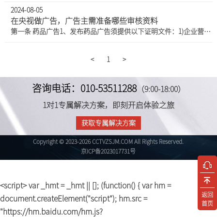
2024-08-05
在央视做广告，广告主需准备哪些审核资料
第一条 药品广告1、发布药品广告须提供以下证明文件：1)企业营业执照副本；2)《药品生产企业许可证》或者《药品经营企业许可证》；3)《药品广告审批表》（原件）（省级食品药品监督管理局批准文件可以是复印件，在北京市药品监督管理局的备案页必须是原件）；4)进口药品须提供《进口药品注册证》；5)法律、法规规定的及其他确认广告内容真实性的证明文件。2、药品广告注意事项：1)不得出现含有不科学地表示功效的断言或保证。如“疗效最佳”、“药到病除”、“根治”、“安全预防”、“安全无副作用”、“毒副作用小”等；2)不得含有违反科学规律，明示或暗示包治百病，适合所有症状等内容；3)不得
<
1
>
咨询电话：010-53511288
（9:00-18:00）
1对1专属解决方案，即刻开启体验之旅
获取专属解决方案
Copyright © 2023-2026 CCTVZSJM.COM All Rights Reserved.
京ICP备2023017731号
<script> var _hmt = _hmt || []; (function() { var hm =
返回
document.createElement("script"); hm.src =
首页
"https://hm.baidu.com/hm.js?