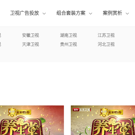
卫视广告投放
组合套装方案
案例赏析
{pboot:if(8'=='13')}
{pboot:if(2'=='13')}
{pboot:if(1'=='13')}
{pboot:if(13'=='13')}
{pboot:if(14'=='13')}
{else}
{else}
{else}
{else}
{else}
{/pboot:
{/pboot:
{/pboot:
{/p
{/p
视
安徽卫视
湖南卫视
江苏卫视
CCTV2财经频道
北京卫视
企业背书套装
广告案例
总台动态
联系我们
CCTV3综艺频道
视
天津卫视
贵州卫视
河北卫视
辽宁卫视
品牌打造套装
专题案例
行业观察
荣誉资质
CCTV6电影频道
CCTV7国防军事
{/pboot:if} {pboot:if(13'=='13')}
{/pboot:if} {pboot:if(14'=='13')}
{pboot:if(8'=='1
{pboot:if(2'=='1
{pboot:if(1'=='1
山东卫视
拍摄制作套装
宣传片案例
公司资讯
人才招聘
CCTV10科教频道
CCTV11戏曲频道
安徽卫视
其他媒体服务
CCTV14少儿频道
CCTV15音乐频道
湖南卫视
江苏卫视
东方卫视
东方卫视
{else}
{/pboot:if} {pboot: