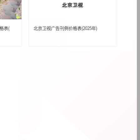
{pboot:if(13'=='13')}
{else}
{/pboot:if}
河南卫视
{pboot:if(13'=='13')}
{else}
{/pboot:if}
格表(
北京卫视广告刊例价格表(2025年)
{pboot:if(13'=='13')}
{else}
{/pboot:if}
{pboot:if(13'=='13')}
{else}
{/pboot:if}
天津卫视
boot:if} {pboot:if(13'=='13')}
{else}
河北卫视
{else}
{/pboot:if} {pboot:if(13'=='13')}
{else}
{/pboot:if} {pboot:if(13'=='13')}
湖北卫视
{else}
{/pboot:if} {pboot:if(13'=='13')}
{else}
{/pboot:if}