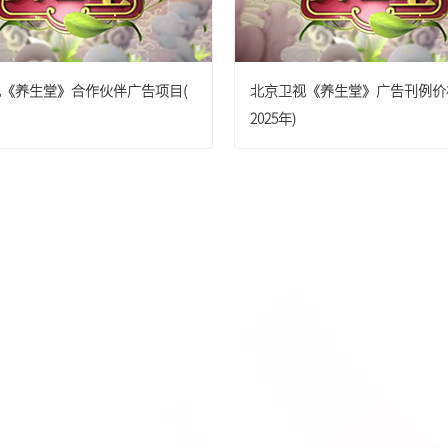
广东卫视
广东卫视
《养生堂》合作伙伴广告项目(
北京卫视《养生堂》广告刊例价
重庆卫视
重庆卫视
2025年)
东南卫视
天津卫视
{pboot:if(13'=='13')}
{else}
{/p
贵州卫视
河北卫视
{/pboot:if} {pboot:if(13'=='13')}
四川卫视
湖北卫视
山西卫视
广西卫视