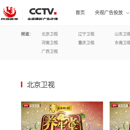
首页
央视广告投放
频道：
北京卫视
辽宁卫视
山东卫
CCTV1综合频道
北京卫视
企业背书套装
广告案例
总台动态
联系我们
河南卫视
重庆卫视
东南卫
广西卫视
CCTV5体育频道
山东卫视
拍摄制作套装
宣传片案例
公司资讯
人才招聘
CCTV9纪录频道
北京卫视
CCTV13新闻频道
湖南卫视
央视新媒体
江苏卫视