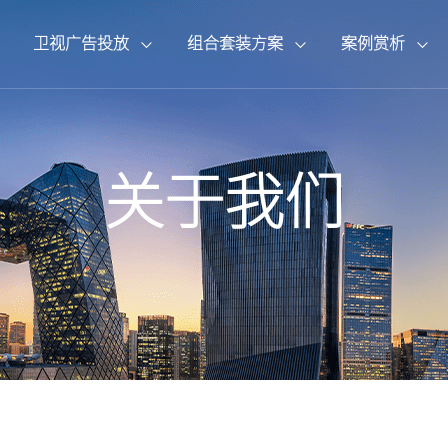
卫视广告投放
组合套装方案
案例赏析
{pboot:if(8'=='13')}
{pboot:if(2'=='13')}
{pboot:if(1'=='13')}
{pboot:if(13'=='13')}
{pboot:if(14'=='13')}
{else}
{else}
{else}
{else}
{else}
{/pboot:
{/pboot:
{/pboot:
{/p
{/p
CCTV2财经频道
北京卫视
企业背书套装
广告案例
总台动态
联系我们
CCTV3综艺频道
辽宁卫视
品牌打造套装
专题案例
行业观察
荣誉资质
关于我们
CCTV6电影频道
CCTV7国防军事
{/pboot:if} {pboot:if(13'=='13')}
{/pboot:if} {pboot:if(14'=='13')}
{pboot:if(8'=='1
{pboot:if(2'=='1
{pboot:if(1'=='1
山东卫视
拍摄制作套装
宣传片案例
公司资讯
人才招聘
CCTV10科教频道
CCTV11戏曲频道
安徽卫视
其他媒体服务
CCTV14少儿频道
CCTV15音乐频道
湖南卫视
江苏卫视
东方卫视
东方卫视
{else}
{/pboot:if} {pboot: