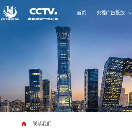
首页
央视广告投放
CCTV1综合频道
北京卫视
企业背书套装
广告案例
总台动态
联系我们
CCTV5体育频道
山东卫视
拍摄制作套装
宣传片案例
公司资讯
人才招聘
CCTV9纪录频道
CCTV13新闻频道
湖南卫视
央视新媒体
江苏卫视
联系我们