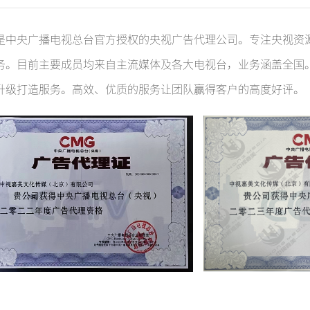
广东卫视
广东卫视
，是中央广播电视总台官方授权的央视广告代理公司。专注央视
务。目前主要成员均来自主流媒体及各大电视台，业务涵盖全国。
重庆卫视
重庆卫视
升级打造服务。高效、优质的服务让团队赢得客户的高度好评。
东南卫视
天津卫视
{pboot:if(13'=='13')}
{else}
{/p
贵州卫视
河北卫视
{/pboot:if} {pboot:if(13'=='13')}
四川卫视
湖北卫视
山西卫视
广西卫视