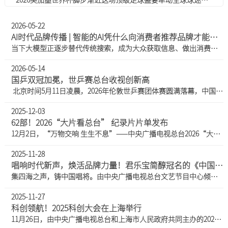
2026-05-22
AI时代品牌传播 | 智能的AI凭什么向消费者推荐品牌才能证明自己“真智真能”？
当下大模型正逐步替代传统搜索，成为大众获取信息、做出消费决策的重要入口，彻底重构用户信息获取与品牌消费决策路径。为此，我们特别设置“AI时代品牌传播”专栏来和大家探讨相关议题。5月14日，我们围绕“品牌需要被大模型有效记录、客观采信”分享观点，今天我们继续来探讨品牌被大模型优先采信的关键因素，读懂不同信源在AI生态中的权重价值。大模型优先采信内容的核心影响因素伴随GEO生成式引擎优化兴起，AI的信息筛选与采信规则愈发完善。大模型不再简单依靠关键词匹配，而是建立权威定级、结构适配、真实可溯、长期稳定四大采信标准。第一，信源权威性是首要门槛。大模型会对全网信息做信源分级
2026-05-14
国乒双冠加冕，世乒赛总台收视创新高
北京时间5月11日凌晨，2026年伦敦世乒赛团体赛圆满落幕，中国乒乓球队再度展现超强能力，斩获男女团双冠，续写国球不朽传奇。女团决赛上演中日巅峰较量，国乒女团豪取七连冠、历史第二十四次捧起考比伦杯；男团决赛气势如虹，直落三场战胜日本队，成功卫冕并铸就十二连冠。孙颖莎、王楚钦凭借赛场出色发挥，分获本届世乒赛最佳女、男运动员，以绝对实力彰显国球荣耀！万众瞩目！亿万观众共赏乒坛巅峰对决中央广播电视总台凭借专业权威、全域覆盖的传播矩阵，打造顶级乒乓赛事视听盛宴，为全国观众呈现多场巅峰对决。本届世乒赛CCTV-5、CCTV-5+转播23场赛事，总转播时长超43小时，覆盖全国不重复观
2025-12-03
62部！2026“大片看总台” 纪录片片单发布
12月2日，“万物交响 生生不息”——中央广播电视总台2026“大片看总台”纪录片片单发布活动在京举行，62部大片集中亮相，记录新时代中国发展的奋进轨迹与世界文明的多元交响。中宣部副部长、中央广播电视总台台长慎海雄出席，并与青海省政协副主席李晓南，陕西省西安市政协主席、西安市挖掘秦岭北麓生态和人文价值工作专班组长王吉德等共同发布总台2026年纪录片片单。中央广播电视总台编务会议成员薛继军在致辞中表示，2026年是“十五五”规划的开局之年，作为党的意识形态重镇和国家广播电视台，中央广播电视总台深学细悟笃行习近平新时代中国特色社会主义思想，以党的二十届四中全会精神为指引，坚持
2025-11-28
唱响时代新声，焕活品牌力量！君乐宝简醇冠名的《中国唱将》为真实的音乐灵魂而作
集四海之声，铸中国唱将。由中央广播电视总台文艺节目中心倾力打造，君乐宝简醇冠名、格力电器作为合作伙伴、健民龙牡壮骨颗粒特别呈现的《中国唱将》自10月底播出以来，迅速掀起全民音综热潮，凭借专业质感与话题张力强势出圈。电视观众规模破亿收视与话题共创佳绩根据CSM全国网数据，节目收视份额最高达2.14%，目前电视端观众规模已经破亿，达1.02亿人；在微博平台上，节目相关话题阅读量超7亿，网友称赞其“回归纯粹音乐本质”，评委示范演唱与专业点评被赞“国家队出手非同凡响”；节目还吸引了众多年轻观众，民族、美声唱法的硬核实力表演引发年轻群体热议。自8月17日开启报名通道以来，《中国唱将
2025-11-27
科创领航！2025科创大会在上海举行
11月26日，由中央广播电视总台和上海市人民政府共同主办的2025科创大会在上海举行。本次大会以“科创领航，智启新程”为主题，来自知名院校、科研机构的专家学者和科技企业、金融机构的相关负责人，深度探讨新一轮科技革命与产业变革的核心趋势，共话科技如何赋能产业升级、重塑未来生态。全国人大常委会副委员长、民革中央主席郑建邦出席开幕式并致辞。中宣部副部长、中央广播电视总台台长慎海雄，上海市委副书记、市长龚正在活动上致辞，并共同启动上海“人工智能+”项目国际合作推广平台。国家发展改革委党组成员、国家数据局局长刘烈宏，中国工程院党组成员、副院长钟志华，全国工商联副主席、中国科