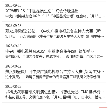
2025-09-16
2025年9·15“中国品质生活”晚会今晚播出
中央广播电视总台2025年9·15“中国品质生活”晚会将于9月15日20点在总台央视财经频道播出。2025年9·15“中国品质生活”晚会聚焦“高质量中国经济 高品质消费生活”的主题，以创造品质生活的生动案例和多个国家部委的现场权威解读，呈现当下中国经济社会发展的新变化、新特点和百姓消费生活的新场景、新业态，推动经济高质量发展，增强消费信心、激发消费潜力，提高人民生活品质。工业和信息化部党组成员、副部长单忠德，农业农村部党组成员、副部长麦尔丹·木盖提，国家市场监督管理总局党组成员、副局长邓志勇，中央广播电视总台党组成员、副台长齐竹泉等出席晚会。晚会发布了总台“全国质量月宣传活
2025-09-13
观众规模超2.26亿，《中央广播电视总台主持人大赛（新闻主播季）》第二赛段亮点频出
9月7日 ，万众期待的《中央广播电视总台主持人大赛（新闻主播季）》第二赛段正式开赛，全新升级的 “模拟新闻直播” 考核环节，犹如一把精准的标尺，全方位检验着选手们的专业素养，36 位选手通过抽签分组，展开了一场场扣人心弦的一对一较量，用过硬的实力与非凡的风采，诠释着新闻主播的职业魅力。根据CSM数据，截至目前，《中央广播电视总台主持人大赛（新闻主播季）》观众规模已经超过2.26亿，平均收视份额5.46%，最高单期收视份额6.35%。微博主话题#总台主持人大赛新闻主播季#阅读量高达1301.6万。走进模拟报道区，XR 技术构建的逼真新闻现场令人眼前一亮。这里不再是传统的演播室，而是真实还原的
2025-09-10
中央广播电视总台2025年中秋晚会将在四川德阳举办
天府腹地，月照古今传奇；旌城中秋，共叙团圆新篇。由蓝月亮独家冠名的《中央广播电视总台2025年中秋晚会》将在四川省德阳市举办。晚会主舞台选址在德阳玄珠湖，依托实景山水，以蜀道为引、明月为核，营造出“月从蜀道升，人向镜中圆”的深远意境。目前，晚会录制已正式启动，各项工作正有序推进。地处成都平原腹地的德阳，既有现代工业的筋骨，亦流淌着古蜀文明的血脉。这座因三线建设而兴的城市，锻造出多个“大国重器”，是现代中国自主创新、走向世界的一个缩影。“沉睡数千年，一醒惊天下”的三星堆，诉说着华夏文明的悠远与辉煌；白马关古蜀道，镌刻着先人勇于攀登敢于开拓的足迹与精神；李化楠、
2025-08-12
热度如盛夏！《中央广播电视总台主持人大赛 (新闻主播季)》观众规模过亿
这个夏天，一场属于新闻传播者的专业盛宴正以破圈之势席卷而来。7月27日，《中央广播电视总台主持人大赛 (新闻主播季)》第二期在央视综合频道 (CCTV-1)、央视新闻、央视频、央视网等多平台播出，继续为观众奉上兼具思想深度与专业魅力的视听盛宴。寻新而来，向新出发！根据CSM数据，本期节目也交出亮眼成绩单，收视份额高达6.09%，两期节目总台首重播观众规模超过1亿，微博主话题#主持人大赛新闻主播季#阅读量达1021.4万。第二期节目中，选手延续了首期的高水准表现。他们来自新闻一线记者、高校学子、旅行作家等多元背景，带着各自的积累与热爱登台。在 “看临场状态、比知识积累、评思考深度、竞综合能
2025-08-12
以科技叙事描绘文明演进图谱，《智绘光谷·CMG世界机器人技能大赛》今晚开播
科技拓疆无界，文明向远不息。8月4日至8月10日，由中央广播电视总台社教节目中心、湖北总站、技术局，联合武汉东湖新技术开发区管委会及阿里巴巴（中国）有限公司共同打造的《智绘光谷·CMG世界机器人技能大赛》将在中央广播电视总台科教频道（CCTV-10）播出开幕式及主题任务赛，在综合频道（CCTV-1）播出大赛闭幕盛典。《智绘光谷·CMG世界机器人技能大赛》是中国光谷和总台在人形机器人领域首次开展的深度合作。中国光谷是我国战略科技力量的重要承载地，长期以来在光电子、芯片制造、人工智能等领域持续突破。通过此次合作，总台将通过全媒体矩阵，讲好光谷“从0到1再到N”的创新故事，书写中国科技自