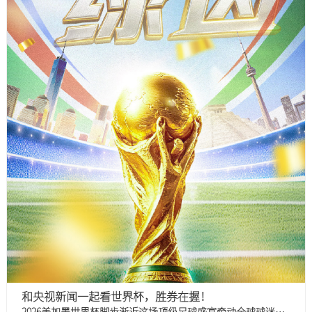
和央视新闻一起看世界杯，胜券在握！
2026美加墨世界杯脚步渐近这场顶级足球盛宴牵动全球球迷的目光准备观赛的朋友们是不是早已迫不及待了？央视新闻将从赛场内外多维角度推出多档世界杯精彩节目陪你一起跨越黑