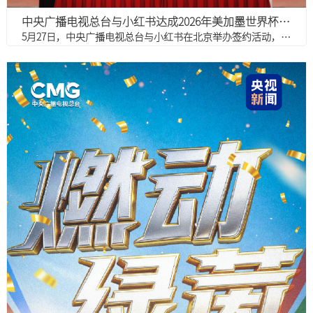
中央广播电视总台与小红书达成2026年美加墨世界杯顶级赛事直播战略合作
5月27日，中央广播电视总台与小红书在北京举办签约活动，小红书正式成为2026年美加墨世界杯持权转播商、中央广播电视总台顶级赛事直播战略合作伙伴。中央广播电视总台副台长