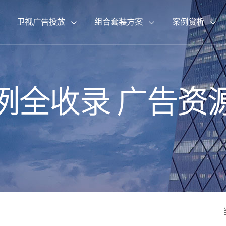
卫视广告投放
组合套装方案
案例赏析
{pboot:if(8'=='13')}
{pboot:if(2'=='13')}
{pboot:if(1'=='13')}
{pboot:if(13'=='13')}
{pboot:if(14'=='13')}
{else}
{else}
{else}
{else}
{else}
{/pboot:
{/pboot:
{/pboot:
{/p
{/p
CCTV2财经频道
北京卫视
企业背书套装
广告案例
总台动态
联系我们
CCTV3综艺频道
辽宁卫视
品牌打造套装
专题案例
行业观察
荣誉资质
例全收录
广告资
CCTV6电影频道
CCTV7国防军事
{/pboot:if} {pboot:if(13'=='13')}
{/pboot:if} {pboot:if(14'=='13')}
{pboot:if(8'=='1
{pboot:if(2'=='1
{pboot:if(1'=='1
山东卫视
拍摄制作套装
宣传片案例
公司资讯
人才招聘
CCTV10科教频道
CCTV11戏曲频道
安徽卫视
其他媒体服务
CCTV14少儿频道
CCTV15音乐频道
湖南卫视
江苏卫视
东方卫视
东方卫视
{else}
{/pboot:if} {pboot: