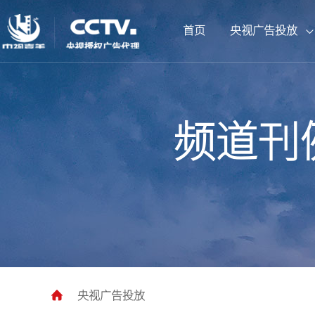
首页
央视广告投放
CCTV1综合频道
北京卫视
企业背书套装
广告案例
总台动态
联系我们
频道刊
CCTV5体育频道
山东卫视
拍摄制作套装
宣传片案例
公司资讯
人才招聘
CCTV9纪录频道
CCTV13新闻频道
湖南卫视
央视新媒体
江苏卫视
央视广告投放