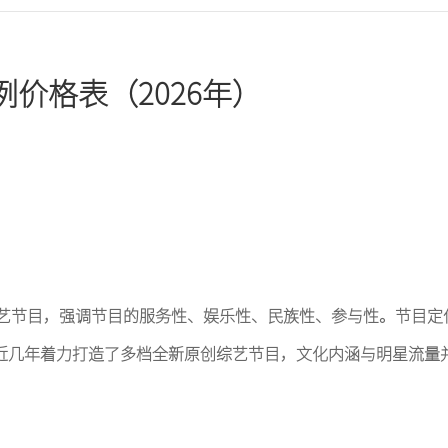
广东卫视
广东卫视
例价格表（2026年）
重庆卫视
重庆卫视
东南卫视
天津卫视
{pboot:if(13'=='13')}
{else}
{/p
贵州卫视
河北卫视
{/pboot:if} {pboot:if(13'=='13')}
秀综艺节目，强调节目的服务性、娱乐性、民族性、参与性。节目定
四川卫视
湖北卫视
近几年着力打造了多档全新原创综艺节目，文化内涵与明星流量
山西卫视
广西卫视