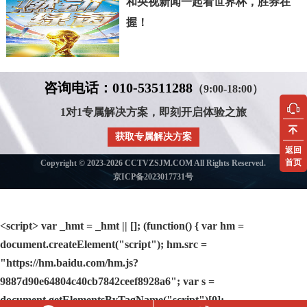
和央视新闻一起看世界杯，胜券在
握！
咨询电话：010-53511288
（9:00-18:00）
1对1专属解决方案，即刻开启体验之旅
获取专属解决方案
返回
首页
Copyright © 2023-2026 CCTVZSJM.COM All Rights Reserved.
京ICP备2023017731号
<script> var _hmt = _hmt || []; (function() { var hm =
document.createElement("script"); hm.src =
"https://hm.baidu.com/hm.js?
9887d90e64804c40cb7842ceef8928a6"; var s =
document.getElementsByTagName("script")[0];