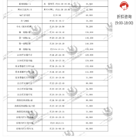
折扣咨询
(9:00-18:00)