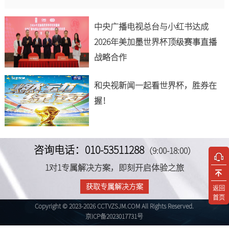
中央广播电视总台与小红书达成
2026年美加墨世界杯顶级赛事直播
战略合作
和央视新闻一起看世界杯，胜券在
握！
咨询电话：010-53511288
（9:00-18:00）
1对1专属解决方案，即刻开启体验之旅
获取专属解决方案
返回
首页
Copyright © 2023-2026 CCTVZSJM.COM All Rights Reserved.
京ICP备2023017731号